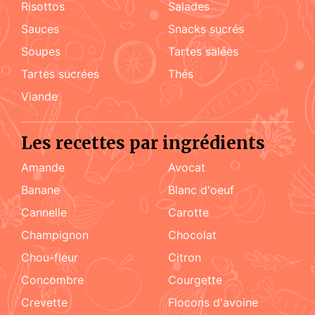
risottos
salades
sauces
snacks sucrés
soupes
tartes salées
tartes sucrées
Thés
viande
Les recettes par ingrédients
amande
Avocat
Banane
blanc d'oeuf
cannelle
carotte
champignon
chocolat
chou-fleur
citron
concombre
courgette
crevette
flocons d'avoine