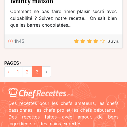
bounty maison
Comment ne pas faire rimer plaisir sucré avec
culpabilité ? Suivez notre recette... On sait bien
que les barres chocolatées...
1h45
0 avis
PAGES :
‹
1
2
3
›
Chef
Recettes
.com
Des recettes pour les chefs amateurs, les chefs
passionnés, les chefs pro et les chefs débutants !
Des recettes faites avec amour, de bons
ingrédients et des mains expertes.