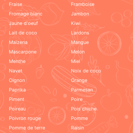
fraise
framboise
fromage blanc
jambon
jaune d'oeuf
kiwi
lait de coco
lardons
maïzena
mangue
mascarpone
melon
menthe
miel
navet
noix de coco
oignon
orange
paprika
parmesan
piment
poire
poireau
pois chiche
poivron rouge
pomme
pomme de terre
raisin