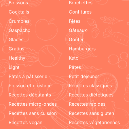
boissons
brochettes
cocktails
confitures
crumbles
fêtes
Gaspacho
gâteaux
glaces
goûter
gratins
hamburgers
healthy
keto
light
pâtes
pâtes à pâtisserie
petit déjeuner
poisson et crustacé
recettes classiques
recettes débutants
recettes diététiques
recettes micro-ondes
recettes rapides
recettes sans cuisson
recettes sans gluten
recettes vegan
recettes végétariennes