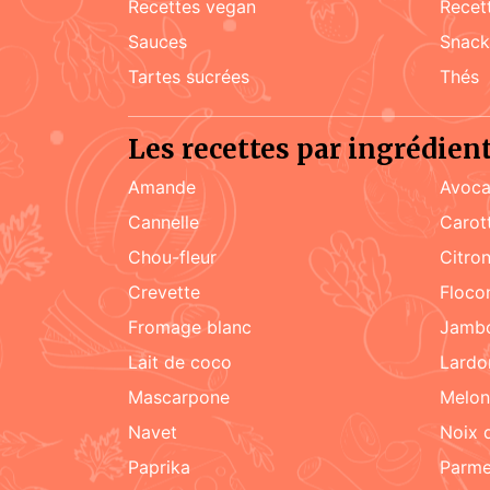
recettes vegan
rece
sauces
snac
tartes sucrées
Thés
Les recettes par ingrédien
amande
Avoca
cannelle
carot
chou-fleur
citro
crevette
floc
fromage blanc
jamb
lait de coco
lard
mascarpone
melon
navet
noix
paprika
parm