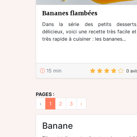
bananes flambées
Dans la série des petits desserts
délicieux, voici une recette très facile et
très rapide à cuisiner : les bananes...
15 min
0 avi
PAGES :
‹
1
2
3
›
Banane