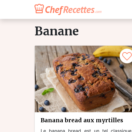
Chef
Recettes
.com
Banane
banana bread aux myrtilles
Le banana bread est un tel classique