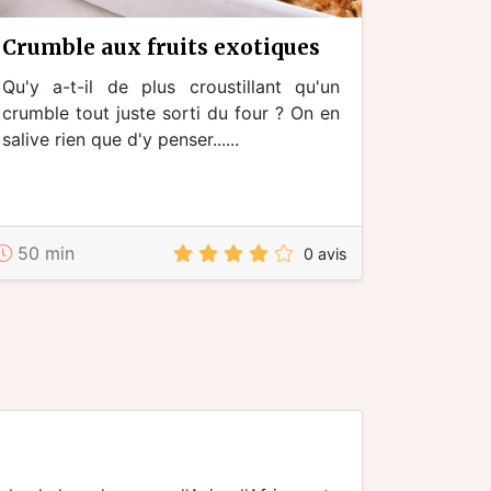
crumble aux fruits exotiques
Qu'y a-t-il de plus croustillant qu'un
crumble tout juste sorti du four ? On en
salive rien que d'y penser......
50 min
0 avis