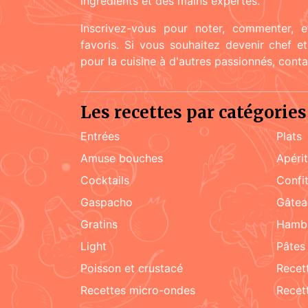
ingrédients et des mains expertes.
Inscrivez-vous pour noter, commenter, e
favoris. Si vous souhaitez devenir chef e
pour la cuisine à d'autres passionnés, cont
Les recettes par catégories
Entrées
Plats
amuse bouches
apéri
cocktails
confi
Gaspacho
gâte
gratins
hamb
light
pâtes
poisson et crustacé
rece
recettes micro-ondes
rece