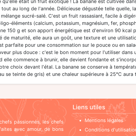
 qu'elle était un fruit exotique ! La banane est cultivée dan
ls tout au long de l'année. Délicieuse dégustée telle quelle
mélange sucré-salé. C'est un fruit rassasiant, facile à dig
t oligo-éléments (calcium, potassium, magnésium, fer, phospho
 150 g et son apport énergétique est d'environ 90 kcal p
é de maturité, elle aura un goût, une texture et une utilisat
 est parfaite pour une consommation sur le pouce ou en sa
saveur plus douce : c'est le bon moment pour l'utiliser dans
d elle commence à brunir, elle devient fondante et s'incor
tre choix devant l'étal. La banane se conserve à températ
eau se teinte de gris) et une chaleur supérieure à 25°C aura 
Liens utiles
Mentions légales
chefs passionnés, les chefs
 faites avec amour, de bons
Conditions d'utilisatio