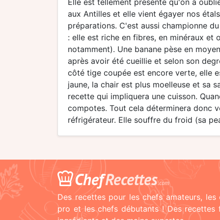
Elle est tellement présente qu'on a oublié
aux Antilles et elle vient égayer nos éta
préparations. C'est aussi championne du 
: elle est riche en fibres, en minéraux e
notamment). Une banane pèse en moyenne
après avoir été cueillie et selon son degr
côté tige coupée est encore verte, elle
jaune, la chair est plus moelleuse et sa 
recette qui impliquera une cuisson. Quan
compotes. Tout cela déterminera donc vo
réfrigérateur. Elle souffre du froid (sa p
Chef
Recettes
.com
Des recettes pour les chefs amateurs, les 
pro et les chefs débutants ! Des recettes