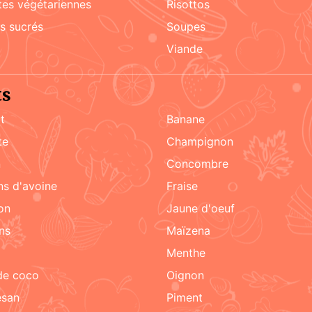
ttes végétariennes
risottos
ks sucrés
soupes
viande
ts
t
Banane
te
champignon
n
concombre
ons d'avoine
fraise
on
jaune d'oeuf
ons
maïzena
menthe
 de coco
oignon
esan
piment