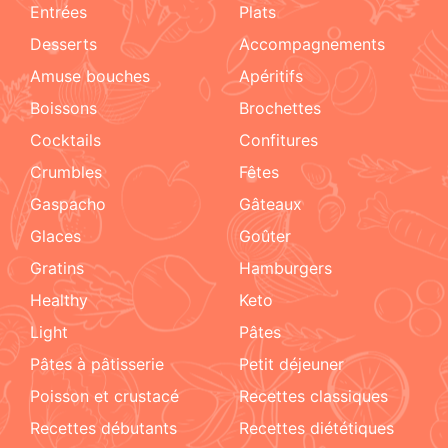
Entrées
Plats
Desserts
accompagnements
amuse bouches
apéritifs
boissons
brochettes
cocktails
confitures
crumbles
fêtes
Gaspacho
gâteaux
glaces
goûter
gratins
hamburgers
healthy
keto
light
pâtes
pâtes à pâtisserie
petit déjeuner
poisson et crustacé
recettes classiques
recettes débutants
recettes diététiques