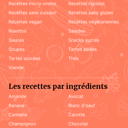
recettes micro-ondes
recettes rapides
recettes sans cuisson
recettes sans gluten
recettes vegan
recettes végétariennes
risottos
salades
sauces
snacks sucrés
soupes
tartes salées
tartes sucrées
Thés
viande
Les recettes par ingrédients
amande
Avocat
Banane
blanc d'oeuf
cannelle
carotte
champignon
chocolat