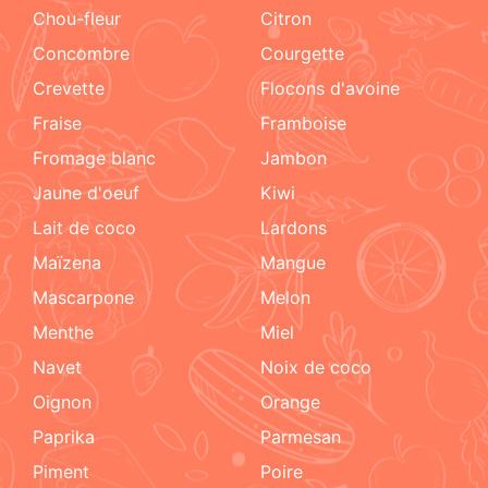
chou-fleur
citron
concombre
courgette
crevette
flocons d'avoine
fraise
framboise
fromage blanc
jambon
jaune d'oeuf
kiwi
lait de coco
lardons
maïzena
mangue
mascarpone
melon
menthe
miel
navet
noix de coco
oignon
orange
paprika
parmesan
piment
poire