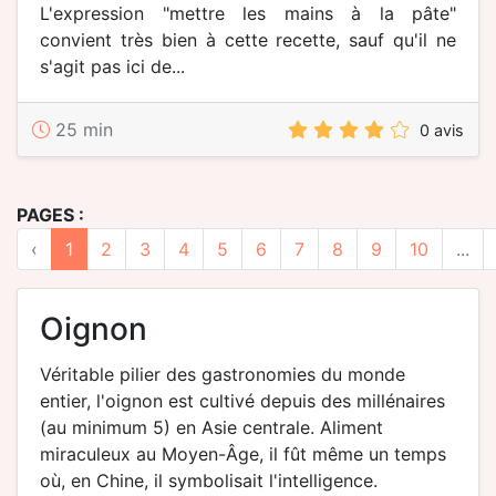
L'expression "mettre les mains à la pâte"
convient très bien à cette recette, sauf qu'il ne
s'agit pas ici de...
25 min
0 avis
PAGES :
‹
1
2
3
4
5
6
7
8
9
10
...
oignon
Véritable pilier des gastronomies du monde
entier, l'oignon est cultivé depuis des millénaires
(au minimum 5) en Asie centrale. Aliment
miraculeux au Moyen-Âge, il fût même un temps
où, en Chine, il symbolisait l'intelligence.