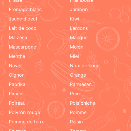
fromage blanc
jambon
jaune d'oeuf
kiwi
lait de coco
lardons
maïzena
mangue
mascarpone
melon
menthe
miel
navet
noix de coco
oignon
orange
paprika
parmesan
piment
poire
poireau
pois chiche
poivron rouge
pomme
pomme de terre
raisin
Saumon
tomate