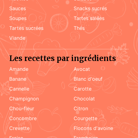
sauces
snacks sucrés
soupes
tartes salées
tartes sucrées
Thés
viande
Les recettes par ingrédients
amande
Avocat
Banane
blanc d'oeuf
cannelle
carotte
champignon
chocolat
chou-fleur
citron
concombre
courgette
crevette
flocons d'avoine
fraise
framboise