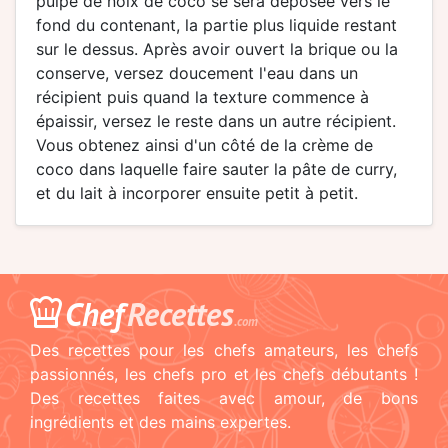
pulpe de noix de coco se sera déposée vers le
fond du contenant, la partie plus liquide restant
sur le dessus. Après avoir ouvert la brique ou la
conserve, versez doucement l'eau dans un
récipient puis quand la texture commence à
épaissir, versez le reste dans un autre récipient.
Vous obtenez ainsi d'un côté de la crème de
coco dans laquelle faire sauter la pâte de curry,
et du lait à incorporer ensuite petit à petit.
Chef
Recettes
.com
Des recettes pour les chefs amateurs, les chefs
passionnés, les chefs pro et les chefs débutants !
Des recettes faites avec amour, de bons
ingrédients et des mains expertes.