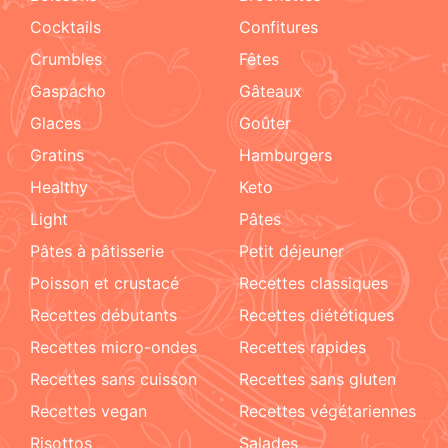
cocktails
confitures
crumbles
fêtes
Gaspacho
gâteaux
glaces
goûter
gratins
hamburgers
healthy
keto
light
pâtes
pâtes à pâtisserie
petit déjeuner
poisson et crustacé
recettes classiques
recettes débutants
recettes diététiques
recettes micro-ondes
recettes rapides
recettes sans cuisson
recettes sans gluten
recettes vegan
recettes végétariennes
risottos
salades