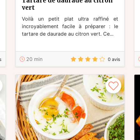
tartare de daurade au citron
vert
Voilà un petit plat ultra raffiné et
incroyablement facile à préparer : le
tartare de daurade au citron vert. Ce...
20 min
s
0 avis