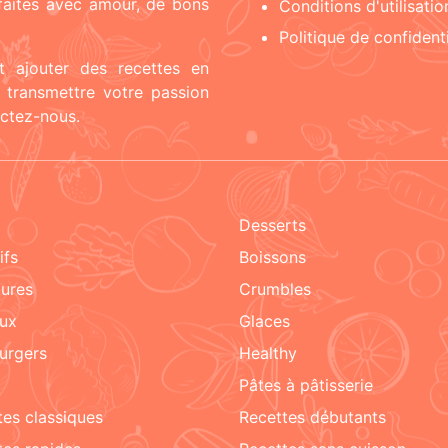
 faites avec amour, de bons
Conditions d'utilisatio
Politique de confidenti
t ajouter des recettes en
t transmettre votre passion
actez-nous.
Desserts
tifs
boissons
tures
crumbles
aux
glaces
urgers
healthy
pâtes à pâtisserie
ttes classiques
recettes débutants