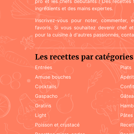
pro et les chefs débutants ! Des recettes
ingrédients et des mains expertes.
Inscrivez-vous pour noter, commenter, e
favoris. Si vous souhaitez devenir chef e
pour la cuisine à d'autres passionnés, cont
Les recettes par catégories
Entrées
Plats
amuse bouches
apéri
cocktails
confi
Gaspacho
gâte
gratins
hamb
light
pâtes
poisson et crustacé
rece