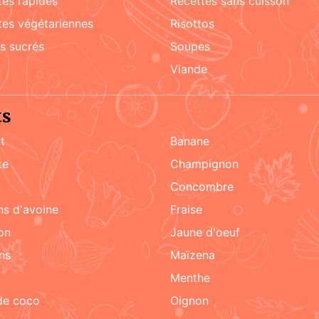
ttes rapides
recettes sans cuisson
ttes végétariennes
risottos
ks sucrés
soupes
viande
ts
t
Banane
te
champignon
n
concombre
ons d'avoine
fraise
on
jaune d'oeuf
ons
maïzena
menthe
 de coco
oignon