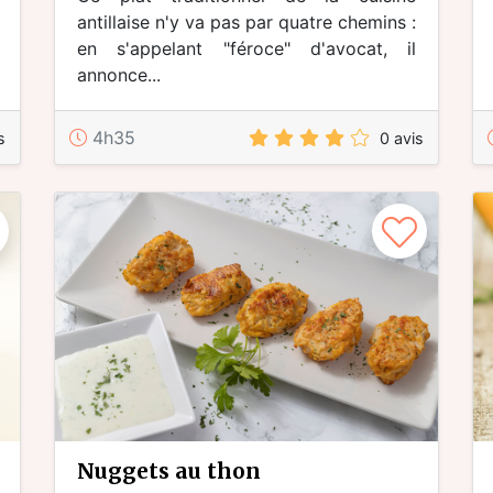
antillaise n'y va pas par quatre chemins :
en s'appelant "féroce" d'avocat, il
annonce...
4h35
s
0 avis
nuggets au thon