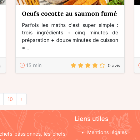
oeufs cocotte au saumon fumé
Parfois les maths c'est super simple :
trois ingrédients + cinq minutes de
préparation + douze minutes de cuisson
=...
15 min
s
0 avis
10
›
Liens utiles
Mentions légales
chefs passionnés, les chefs