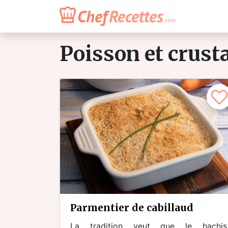
Chef
Recettes
.com
poisson et crust
parmentier de cabillaud
La tradition veut que le hachis