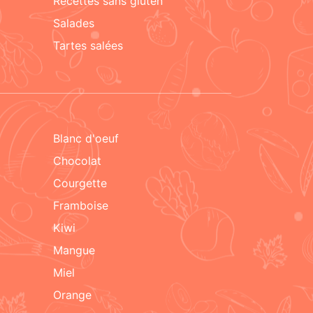
recettes sans gluten
salades
tartes salées
blanc d'oeuf
chocolat
courgette
framboise
kiwi
mangue
miel
orange