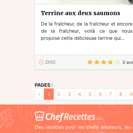
terrine aux deux saumons
De la fraîcheur, de la fraîcheur et encore
de la fraîcheur, voilà ce que nous
propose cette délicieuse terrine qui...
2h10
0 avi
PAGES :
‹
1
2
3
4
5
6
7
8
9
Chef
Recettes
.com
Des recettes pour les chefs amateurs, les 