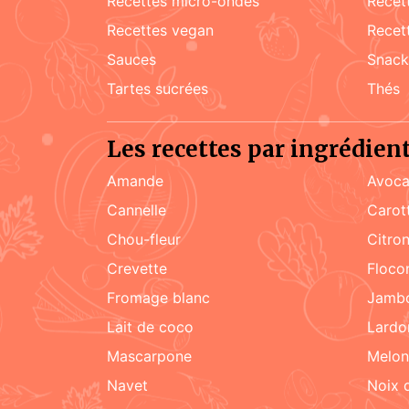
recettes micro-ondes
rece
recettes vegan
rece
sauces
snac
tartes sucrées
Thés
Les recettes par ingrédien
amande
Avoca
cannelle
carot
chou-fleur
citro
crevette
floc
fromage blanc
jamb
lait de coco
lard
mascarpone
melon
navet
noix