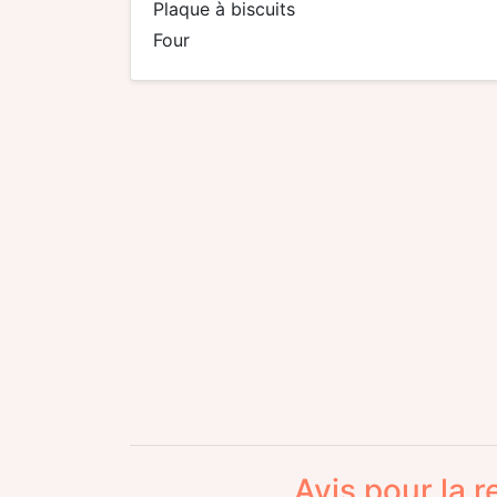
plaque à biscuits
four
Avis pour la 