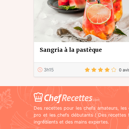
sangria à la pastèque
3h15
0 avi
Chef
Recettes
.com
Des recettes pour les chefs amateurs, les 
pro et les chefs débutants ! Des recettes
ingrédients et des mains expertes.