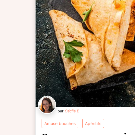
par
Cécile B
amuse bouches
apéritifs