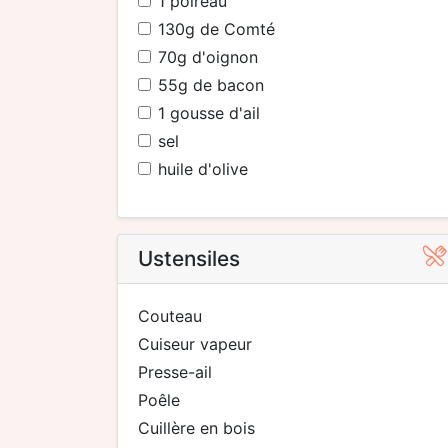
1
poireau
130
g de Comté
70
g d'oignon
55
g de bacon
1
gousse d'ail
sel
huile d'olive
Ustensiles
couteau
cuiseur vapeur
presse-ail
poêle
cuillère en bois