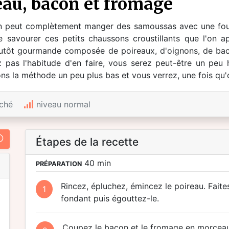
eau, bacon et fromage
n peut complètement manger des samoussas avec une four
e savourer ces petits chaussons croustillants que l'on app
lutôt gourmande composée de poireaux, d'oignons, de bac
ez pas l'habitude d'en faire, vous serez peut-être un peu
s la méthode un peu plus bas et vous verrez, une fois qu'on a
ché
niveau normal
Étapes de la recette
40 min
PRÉPARATION
Rincez, épluchez, émincez le poireau. Faites-
1
fondant puis égouttez-le.
Coupez le bacon et le fromage en morceaux.