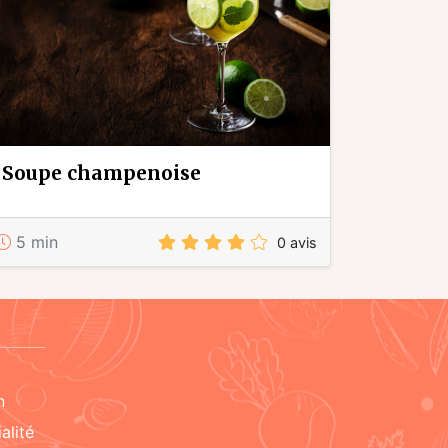
soupe champenoise
5 min
0 avis
n
alité