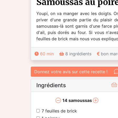
samoussas au poir
Youpi, on va manger avec les doigts. O
priver d'une grande partie du plaisir d
samoussas-là sont garnis d'une farce p
d'ail, puis dorés au four. Si vous n'av
feuilles de brick mais nous vous expliquon
60 min
8 ingrédients
bon mar
Donnez votre avis sur cette recette !
Ingrédients
14
samoussas
7
feuilles de brick