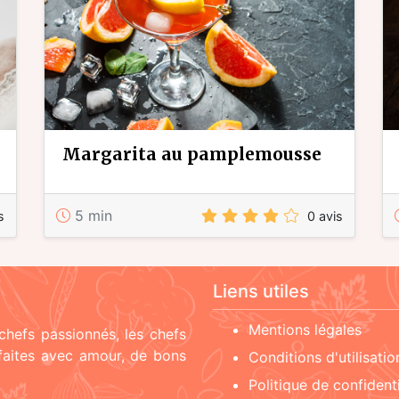
margarita au pamplemousse
5 min
s
0 avis
Liens utiles
Mentions légales
chefs passionnés, les chefs
 faites avec amour, de bons
Conditions d'utilisatio
Politique de confidenti