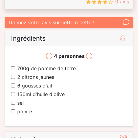
0 avis
Donnez votre avis sur cette recette !
Ingrédients
4
personnes
700
g de pomme de terre
2
citrons jaunes
6
gousses d'ail
150
ml d'huile d'olive
sel
poivre