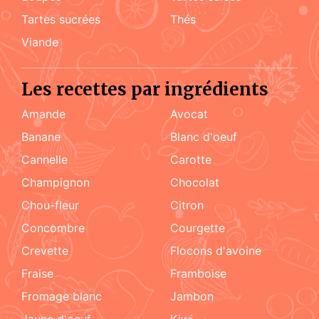
tartes sucrées
Thés
viande
Les recettes par ingrédients
amande
Avocat
Banane
blanc d'oeuf
cannelle
carotte
champignon
chocolat
chou-fleur
citron
concombre
courgette
crevette
flocons d'avoine
fraise
framboise
fromage blanc
jambon
jaune d'oeuf
kiwi