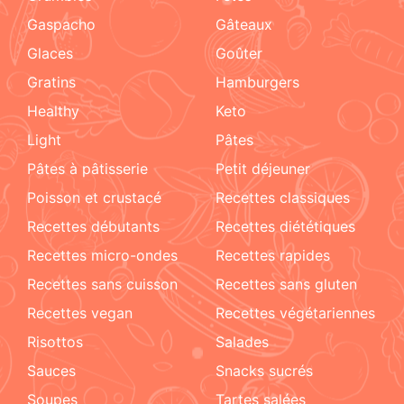
Gaspacho
gâteaux
glaces
goûter
gratins
hamburgers
healthy
keto
light
pâtes
pâtes à pâtisserie
petit déjeuner
poisson et crustacé
recettes classiques
recettes débutants
recettes diététiques
recettes micro-ondes
recettes rapides
recettes sans cuisson
recettes sans gluten
recettes vegan
recettes végétariennes
risottos
salades
sauces
snacks sucrés
soupes
tartes salées