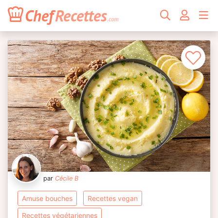
Chef
Recettes
.com
par
Cécile B
amuse bouches
recettes vegan
recettes végétariennes