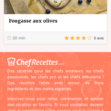
fougasse aux olives
30 min
0 avis
Chef
Recettes
.com
Des recettes pour les chefs amateurs, les chefs
passionnés, les chefs pro et les chefs débutants !
Des recettes faites avec amour, de bons
ingrédients et des mains expertes.
Inscrivez-vous pour noter, commenter, et ajouter
des recettes en favoris. Si vous souhaitez devenir
chef et transmettre votre passion pour la cuisine à