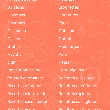
boissons
brochettes
cocktails
confitures
crumbles
fêtes
Gaspacho
gâteaux
glaces
goûter
gratins
hamburgers
healthy
keto
light
pâtes
pâtes à pâtisserie
petit déjeuner
poisson et crustacé
recettes classiques
recettes débutants
recettes diététiques
recettes micro-ondes
recettes rapides
recettes sans cuisson
recettes sans gluten
recettes vegan
recettes végétariennes