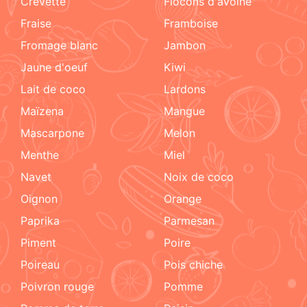
crevette
flocons d'avoine
fraise
framboise
fromage blanc
jambon
jaune d'oeuf
kiwi
lait de coco
lardons
maïzena
mangue
mascarpone
melon
menthe
miel
navet
noix de coco
oignon
orange
paprika
parmesan
piment
poire
poireau
pois chiche
poivron rouge
pomme