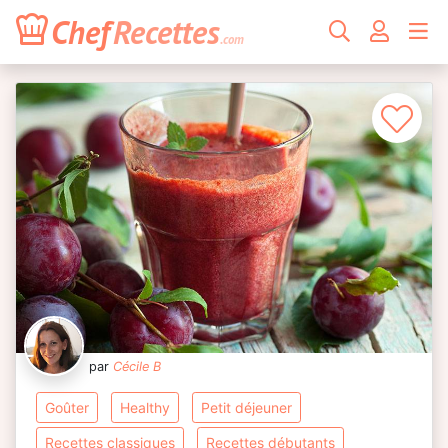
Chef
Recettes
.com
par
Cécile B
goûter
healthy
petit déjeuner
recettes classiques
recettes débutants