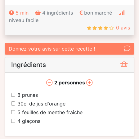
5 min
4 ingrédients
bon marché
niveau facile
0 avis
Donnez votre avis sur cette recette !
Ingrédients
2
personnes
8
prunes
30
cl de jus d'orange
5
feuilles de menthe fraîche
4
glaçons