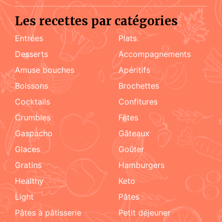
Les recettes par catégories
Entrées
Plats
Desserts
accompagnements
amuse bouches
apéritifs
boissons
brochettes
cocktails
confitures
crumbles
fêtes
Gaspacho
gâteaux
glaces
goûter
gratins
hamburgers
healthy
keto
light
pâtes
pâtes à pâtisserie
petit déjeuner