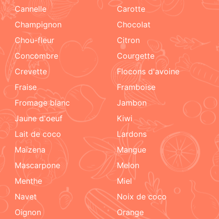
cannelle
carotte
champignon
chocolat
chou-fleur
citron
concombre
courgette
crevette
flocons d'avoine
fraise
framboise
fromage blanc
jambon
jaune d'oeuf
kiwi
lait de coco
lardons
maïzena
mangue
mascarpone
melon
menthe
miel
navet
noix de coco
oignon
orange