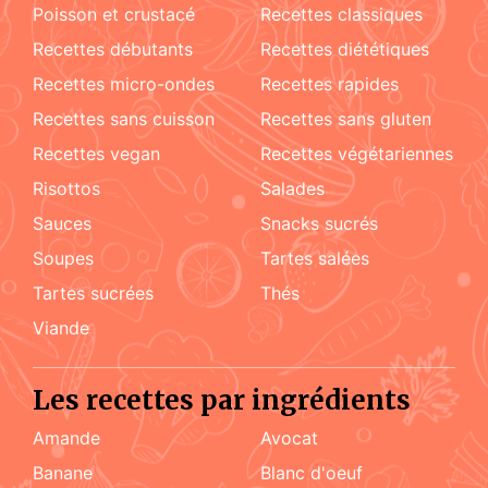
poisson et crustacé
recettes classiques
recettes débutants
recettes diététiques
recettes micro-ondes
recettes rapides
recettes sans cuisson
recettes sans gluten
recettes vegan
recettes végétariennes
risottos
salades
sauces
snacks sucrés
soupes
tartes salées
tartes sucrées
Thés
viande
Les recettes par ingrédients
amande
Avocat
Banane
blanc d'oeuf