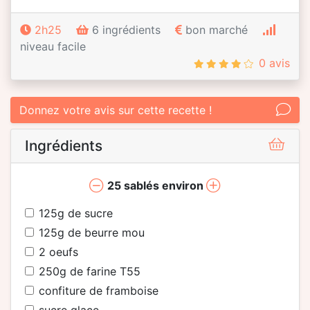
2h25
6 ingrédients
bon marché
niveau facile
0 avis
Donnez votre avis sur cette recette !
Ingrédients
25
sablés environ
125
g de sucre
125
g de beurre mou
2
oeufs
250
g de farine T55
confiture de framboise