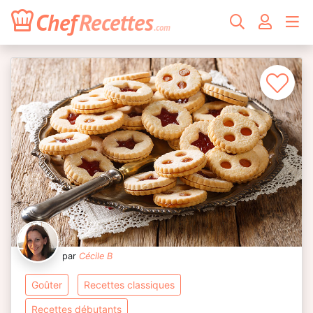
Chef
Recettes
.com
par
Cécile B
goûter
recettes classiques
recettes débutants