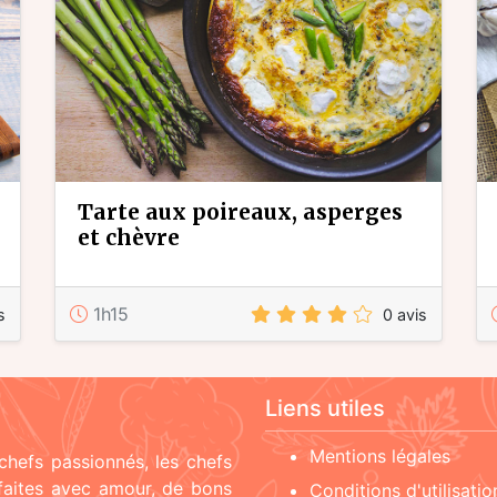
tarte aux poireaux, asperges
et chèvre
1h15
s
0 avis
Liens utiles
Mentions légales
chefs passionnés, les chefs
 faites avec amour, de bons
Conditions d'utilisatio