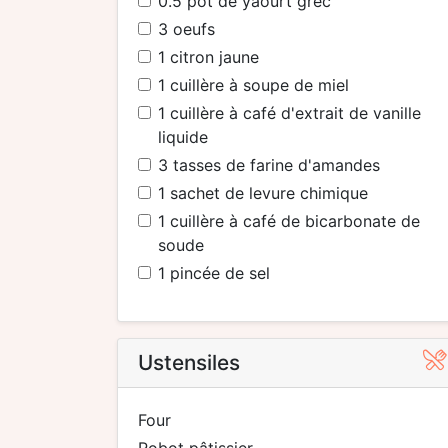
0.5
pot de yaourt grec
3
oeufs
1
citron jaune
1
cuillère à soupe de miel
1
cuillère à café d'extrait de vanille
liquide
3
tasses de farine d'amandes
1
sachet de levure chimique
1
cuillère à café de bicarbonate de
soude
1
pincée de sel
Ustensiles
four