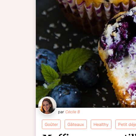
par
Cécile B
goûter
gâteaux
healthy
petit dé