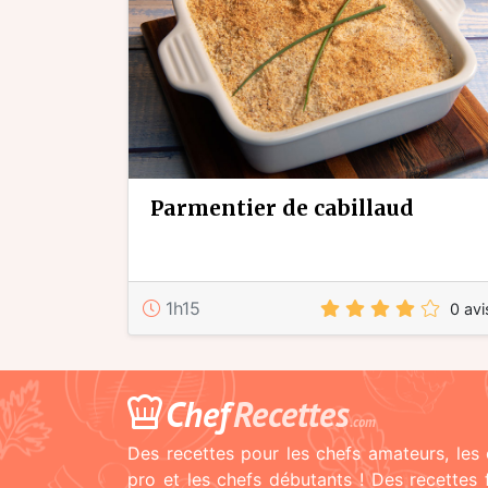
parmentier de cabillaud
1h15
0 avi
Chef
Recettes
.com
Des recettes pour les chefs amateurs, les 
pro et les chefs débutants ! Des recettes