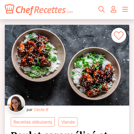
Chef
Recettes
.com
par
Cécile B
recettes débutants
viande