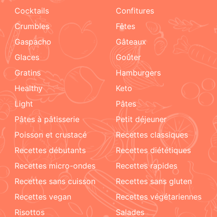
cocktails
confitures
crumbles
fêtes
Gaspacho
gâteaux
glaces
goûter
gratins
hamburgers
healthy
keto
light
pâtes
pâtes à pâtisserie
petit déjeuner
poisson et crustacé
recettes classiques
recettes débutants
recettes diététiques
recettes micro-ondes
recettes rapides
recettes sans cuisson
recettes sans gluten
recettes vegan
recettes végétariennes
risottos
salades