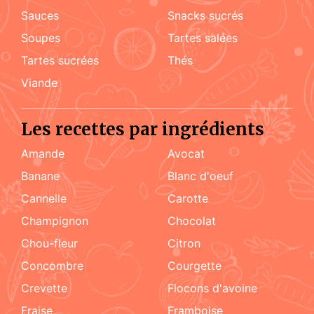
sauces
snacks sucrés
soupes
tartes salées
tartes sucrées
Thés
viande
Les recettes par ingrédients
amande
Avocat
Banane
blanc d'oeuf
cannelle
carotte
champignon
chocolat
chou-fleur
citron
concombre
courgette
crevette
flocons d'avoine
fraise
framboise