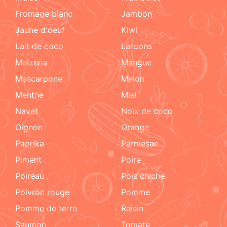
fromage blanc
jambon
jaune d'oeuf
kiwi
lait de coco
lardons
maïzena
mangue
mascarpone
melon
menthe
miel
navet
noix de coco
oignon
orange
paprika
parmesan
piment
poire
poireau
pois chiche
poivron rouge
pomme
pomme de terre
raisin
Saumon
tomate