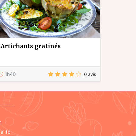
artichauts gratinés
1h40
0 avis
n
alité