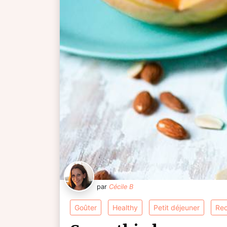
par
Cécile B
goûter
healthy
petit déjeuner
re