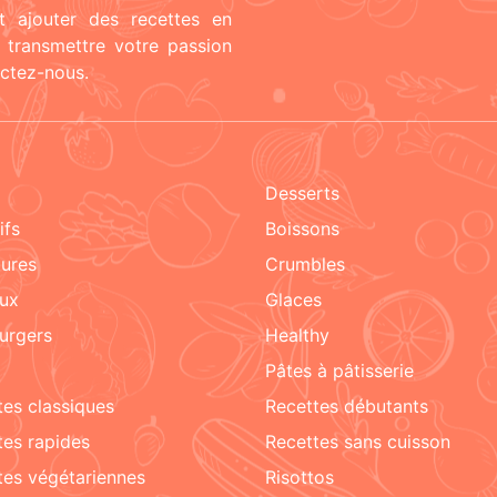
t ajouter des recettes en
t transmettre votre passion
actez-nous.
Desserts
tifs
boissons
tures
crumbles
aux
glaces
urgers
healthy
pâtes à pâtisserie
ttes classiques
recettes débutants
ttes rapides
recettes sans cuisson
ttes végétariennes
risottos