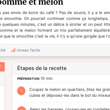
 pomme et melon
pas envie de boire du café ? Pas de soucis, il y a le smo
a le smoothie. On pourrait continuer comme ça longtemps
en quelques minutes, c'est un délice à siroter et on peut li
 pomme et le melon forment un trio parfaitement équilibré
re que le smoothie c'est la vie, il n'y a qu'une gorgée que l'
ché
niveau facile
Étapes de la recette
10 min
PRÉPARATION
Coupez le melon en quartiers, ôtez les grai
1
cubes et déposez-les dans le bol du mixeur
Pelez les bananes, coupez-les en rondelles