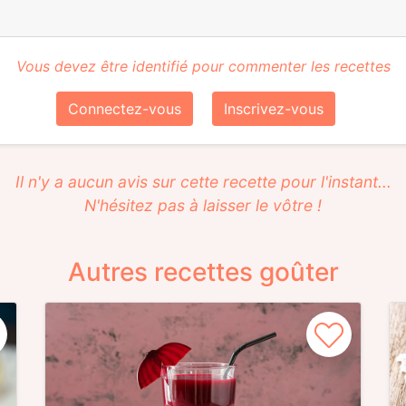
Vous devez être identifié pour commenter les recettes
Connectez-vous
Inscrivez-vous
Il n'y a aucun avis sur cette recette pour l'instant...
N'hésitez pas à laisser le vôtre !
Autres recettes goûter