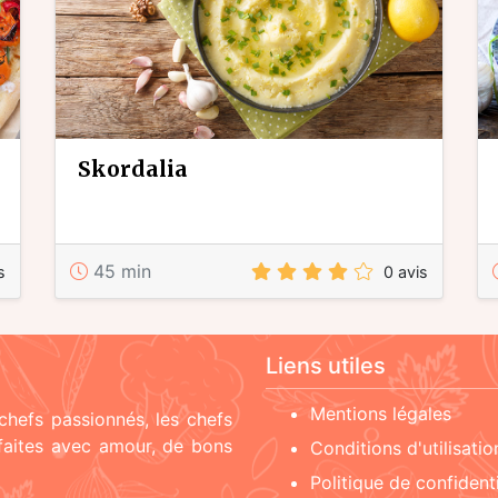
skordalia
45 min
s
0 avis
Liens utiles
Mentions légales
chefs passionnés, les chefs
 faites avec amour, de bons
Conditions d'utilisatio
Politique de confidenti