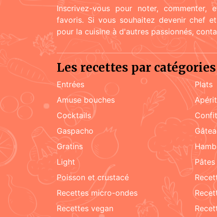
Inscrivez-vous pour noter, commenter, e
favoris. Si vous souhaitez devenir chef e
pour la cuisine à d'autres passionnés, cont
Les recettes par catégories
Entrées
Plats
amuse bouches
apéri
cocktails
confi
Gaspacho
gâte
gratins
hamb
light
pâtes
poisson et crustacé
rece
recettes micro-ondes
rece
recettes vegan
rece