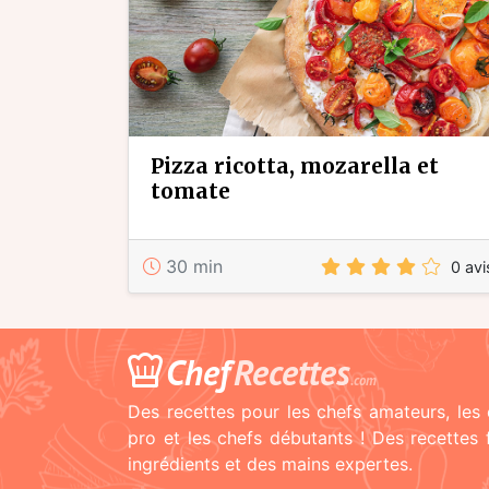
pizza ricotta, mozarella et
tomate
30 min
0 avi
Chef
Recettes
.com
Des recettes pour les chefs amateurs, les 
pro et les chefs débutants ! Des recettes
ingrédients et des mains expertes.