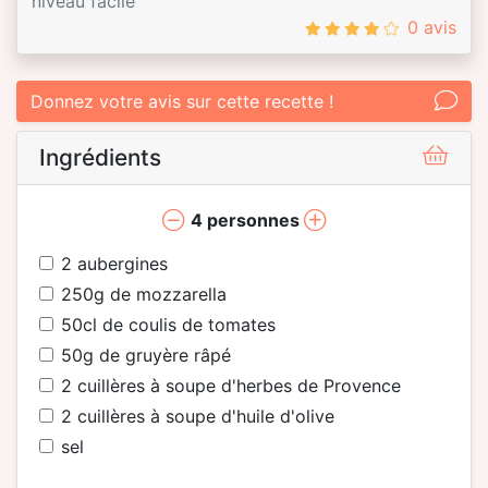
niveau facile
0 avis
Donnez votre avis sur cette recette !
Ingrédients
4
personnes
2
aubergines
250
g de mozzarella
50
cl de coulis de tomates
50
g de gruyère râpé
2
cuillères à soupe d'herbes de Provence
2
cuillères à soupe d'huile d'olive
sel