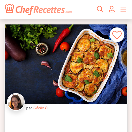
Chef
Recettes
.com
par
Cécile B