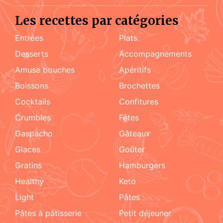
Les recettes par catégories
Entrées
Plats
Desserts
accompagnements
amuse bouches
apéritifs
boissons
brochettes
cocktails
confitures
crumbles
fêtes
Gaspacho
gâteaux
glaces
goûter
gratins
hamburgers
healthy
keto
light
pâtes
pâtes à pâtisserie
petit déjeuner