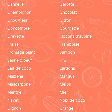
cannelle
carotte
champignon
chocolat
chou-fleur
citron
concombre
courgette
crevette
flocons d'avoine
fraise
framboise
fromage blanc
jambon
jaune d'oeuf
kiwi
lait de coco
lardons
maïzena
mangue
mascarpone
melon
menthe
miel
navet
noix de coco
oignon
orange