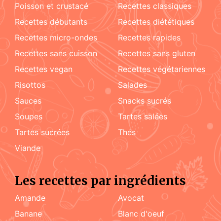
poisson et crustacé
recettes classiques
recettes débutants
recettes diététiques
recettes micro-ondes
recettes rapides
recettes sans cuisson
recettes sans gluten
recettes vegan
recettes végétariennes
risottos
salades
sauces
snacks sucrés
soupes
tartes salées
tartes sucrées
Thés
viande
Les recettes par ingrédients
amande
Avocat
Banane
blanc d'oeuf