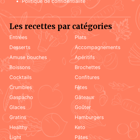
Politique de confidentialité
Les recettes par catégories
Entrées
Plats
Desserts
accompagnements
amuse bouches
apéritifs
boissons
brochettes
cocktails
confitures
crumbles
fêtes
Gaspacho
gâteaux
glaces
goûter
gratins
hamburgers
healthy
keto
light
pâtes