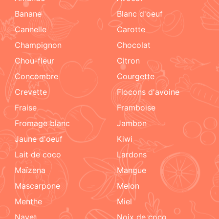
Banane
blanc d'oeuf
cannelle
carotte
champignon
chocolat
chou-fleur
citron
concombre
courgette
crevette
flocons d'avoine
fraise
framboise
fromage blanc
jambon
jaune d'oeuf
kiwi
lait de coco
lardons
maïzena
mangue
mascarpone
melon
menthe
miel
navet
noix de coco