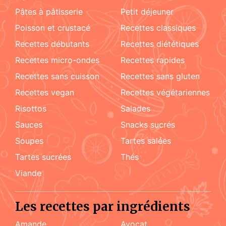
pâtes à pâtisserie
petit déjeuner
poisson et crustacé
recettes classiques
recettes débutants
recettes diététiques
recettes micro-ondes
recettes rapides
recettes sans cuisson
recettes sans gluten
recettes vegan
recettes végétariennes
risottos
salades
sauces
snacks sucrés
soupes
tartes salées
tartes sucrées
Thés
viande
Les recettes par ingrédients
amande
Avocat