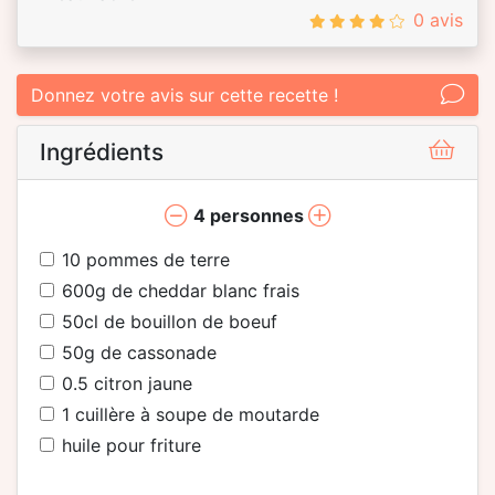
0 avis
Donnez votre avis sur cette recette !
Ingrédients
4
personnes
10
pommes de terre
600
g de cheddar blanc frais
50
cl de bouillon de boeuf
50
g de cassonade
0.5
citron jaune
1
cuillère à soupe de moutarde
huile pour friture