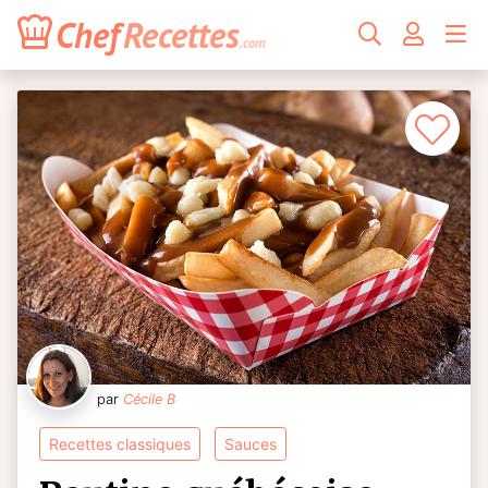
Chef
Recettes
.com
par
Cécile B
recettes classiques
sauces