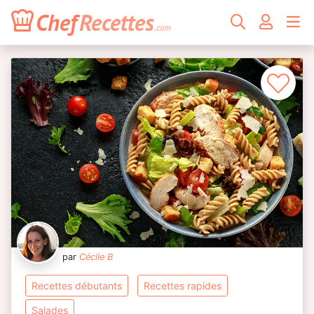
Chef
Recettes
.com
par
Cécile B
recettes débutants
recettes rapides
salades