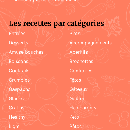
Les recettes par catégories
Entrées
Plats
Desserts
accompagnements
amuse bouches
apéritifs
boissons
brochettes
cocktails
confitures
crumbles
fêtes
Gaspacho
gâteaux
glaces
goûter
gratins
hamburgers
healthy
keto
light
pâtes