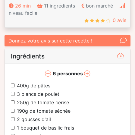
26 min
11 ingrédients
bon marché
niveau facile
0 avis
Donnez votre avis sur cette recette !
Ingrédients
6
personnes
400
g de pâtes
3
blancs de poulet
250
g de tomate cerise
190
g de tomate séchée
2
gousses d'ail
1
bouquet de basilic frais