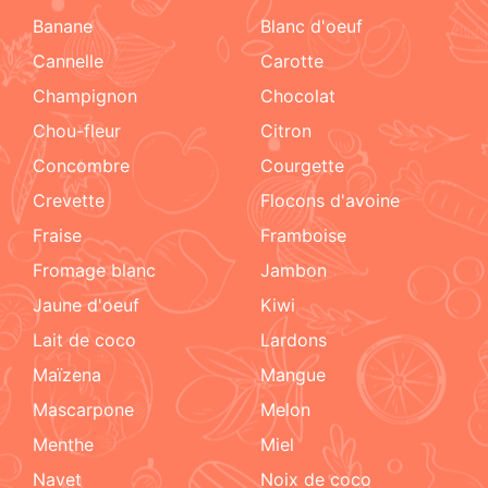
Banane
blanc d'oeuf
cannelle
carotte
champignon
chocolat
chou-fleur
citron
concombre
courgette
crevette
flocons d'avoine
fraise
framboise
fromage blanc
jambon
jaune d'oeuf
kiwi
lait de coco
lardons
maïzena
mangue
mascarpone
melon
menthe
miel
navet
noix de coco