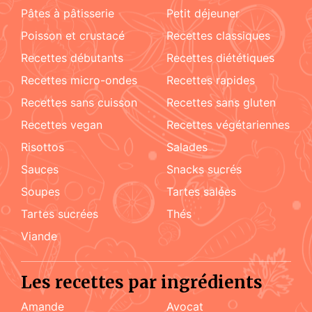
pâtes à pâtisserie
petit déjeuner
poisson et crustacé
recettes classiques
recettes débutants
recettes diététiques
recettes micro-ondes
recettes rapides
recettes sans cuisson
recettes sans gluten
recettes vegan
recettes végétariennes
risottos
salades
sauces
snacks sucrés
soupes
tartes salées
tartes sucrées
Thés
viande
Les recettes par ingrédients
amande
Avocat