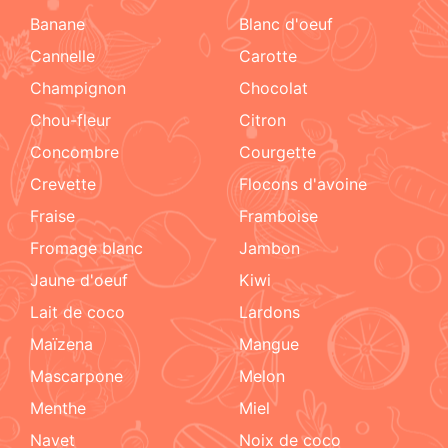
Banane
blanc d'oeuf
cannelle
carotte
champignon
chocolat
chou-fleur
citron
concombre
courgette
crevette
flocons d'avoine
fraise
framboise
fromage blanc
jambon
jaune d'oeuf
kiwi
lait de coco
lardons
maïzena
mangue
mascarpone
melon
menthe
miel
navet
noix de coco