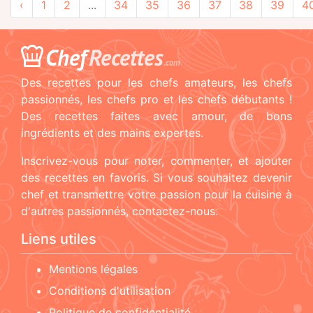
‹
1
2
...
34
35
36
37
38
39
4
Chef
Recettes
.com
Des recettes pour les chefs amateurs, les chefs
passionnés, les chefs pro et les chefs débutants !
Des recettes faites avec amour, de bons
ingrédients et des mains expertes.
Inscrivez-vous pour noter, commenter, et ajouter
des recettes en favoris. Si vous souhaitez devenir
chef et transmettre votre passion pour la cuisine à
d'autres passionnés, contactez-nous.
Liens utiles
Mentions légales
Conditions d'utilisation
Politique de confidentialité