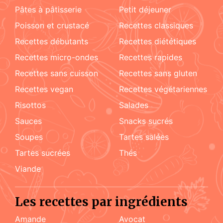
pâtes à pâtisserie
petit déjeuner
poisson et crustacé
recettes classiques
recettes débutants
recettes diététiques
recettes micro-ondes
recettes rapides
recettes sans cuisson
recettes sans gluten
recettes vegan
recettes végétariennes
risottos
salades
sauces
snacks sucrés
soupes
tartes salées
tartes sucrées
Thés
viande
Les recettes par ingrédients
amande
Avocat