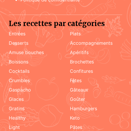
Les recettes par catégories
Entrées
Plats
Desserts
accompagnements
amuse bouches
apéritifs
boissons
brochettes
cocktails
confitures
crumbles
fêtes
Gaspacho
gâteaux
glaces
goûter
gratins
hamburgers
healthy
keto
light
pâtes