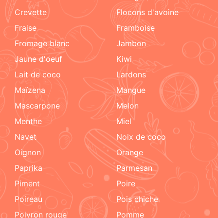
crevette
flocons d'avoine
fraise
framboise
fromage blanc
jambon
jaune d'oeuf
kiwi
lait de coco
lardons
maïzena
mangue
mascarpone
melon
menthe
miel
navet
noix de coco
oignon
orange
paprika
parmesan
piment
poire
poireau
pois chiche
poivron rouge
pomme