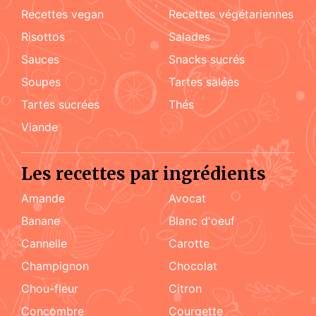
recettes vegan
recettes végétariennes
risottos
salades
sauces
snacks sucrés
soupes
tartes salées
tartes sucrées
Thés
viande
Les recettes par ingrédients
amande
Avocat
Banane
blanc d'oeuf
cannelle
carotte
champignon
chocolat
chou-fleur
citron
concombre
courgette