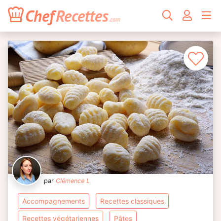
Chef
Recettes
.com
par
Clémence L
accompagnements
recettes classiques
recettes végétariennes
pâtes