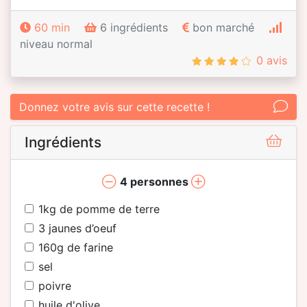
60 min
6 ingrédients
bon marché
niveau normal
0 avis
Donnez votre avis sur cette recette !
Ingrédients
4
personnes
1
kg de pomme de terre
3
jaunes d’oeuf
160
g de farine
sel
poivre
huile d'olive