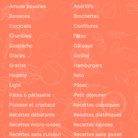
amuse bouches
apéritifs
boissons
brochettes
cocktails
confitures
crumbles
fêtes
Gaspacho
gâteaux
glaces
goûter
gratins
hamburgers
healthy
keto
light
pâtes
pâtes à pâtisserie
petit déjeuner
poisson et crustacé
recettes classiques
recettes débutants
recettes diététiques
recettes micro-ondes
recettes rapides
recettes sans cuisson
recettes sans gluten