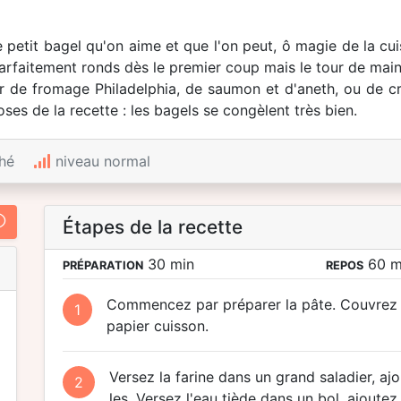
le petit bagel qu'on aime et que l'on peut, ô magie de la c
arfaitement ronds dès le premier coup mais le tour de main s
ir de fromage Philadelphia, de saumon et d'aneth, ou de cr
oses de la recette : les bagels se congèlent très bien.
hé
niveau normal
Étapes de la recette
30 min
60 m
PRÉPARATION
REPOS
Commencez par préparer la pâte. Couvrez u
1
papier cuisson.
Versez la farine dans un grand saladier, ajo
2
les. Versez l'eau tiède dans un bol, ajoutez