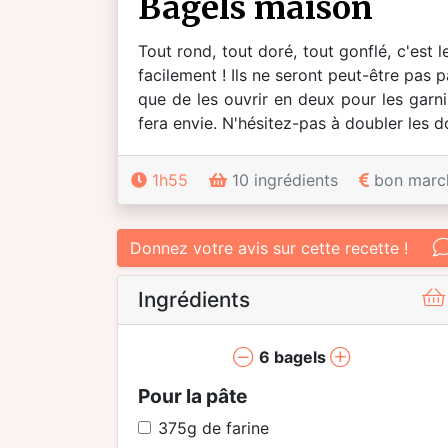
bagels maison
Tout rond, tout doré, tout gonflé, c'est 
facilement ! Ils ne seront peut-être pas p
que de les ouvrir en deux pour les garn
fera envie. N'hésitez-pas à doubler les d
1h55
10 ingrédients
bon marc
Donnez votre avis sur cette recette !
Ingrédients
6
bagels
Pour la pâte
375
g de farine