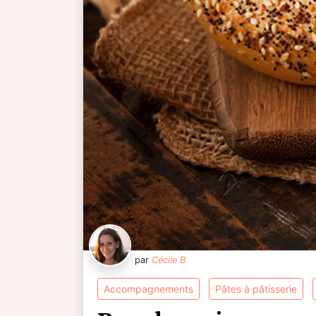
par
Cécile B
accompagnements
pâtes à pâtisserie