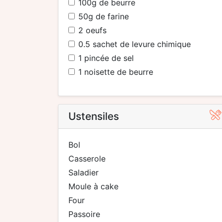
100
g de beurre
50
g de farine
2
oeufs
0.5
sachet de levure chimique
1
pincée de sel
1
noisette de beurre
Ustensiles
bol
casserole
saladier
moule à cake
four
passoire