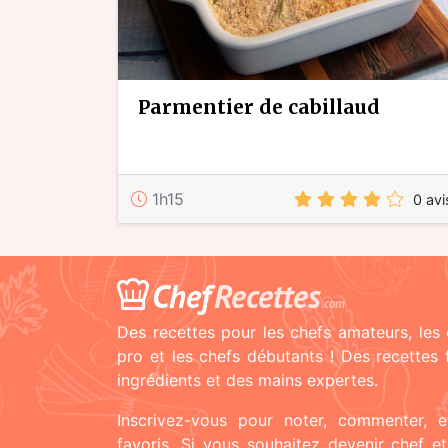
parmentier de cabillaud
1h15
0 avi
Chef
Recettes
.com
Des recettes pour les chefs amateurs, les 
pro et les chefs débutants ! Des recettes
ingrédients et des mains expertes.
Inscrivez-vous pour noter, commenter, e
favoris. Si vous souhaitez devenir chef e