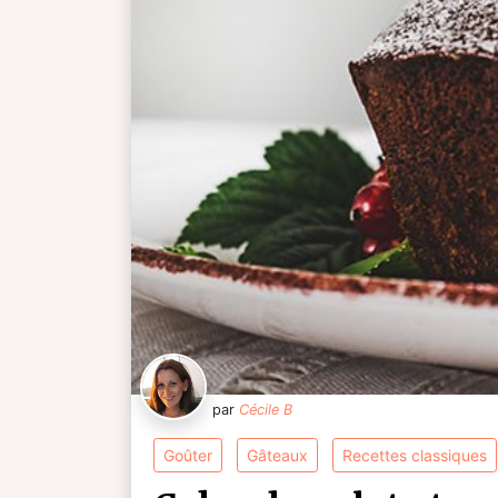
par
Cécile B
goûter
gâteaux
recettes classiques