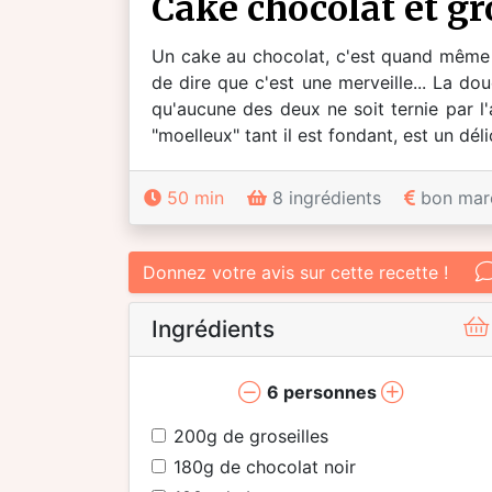
cake chocolat et gr
Un cake au chocolat, c'est quand même t
de dire que c'est une merveille... La do
qu'aucune des deux ne soit ternie par l'
"moelleux" tant il est fondant, est un dé
50 min
8 ingrédients
bon mar
Donnez votre avis sur cette recette !
Ingrédients
6
personnes
200
g de groseilles
180
g de chocolat noir