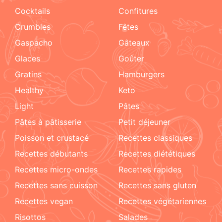
cocktails
confitures
crumbles
fêtes
Gaspacho
gâteaux
glaces
goûter
gratins
hamburgers
healthy
keto
light
pâtes
pâtes à pâtisserie
petit déjeuner
poisson et crustacé
recettes classiques
recettes débutants
recettes diététiques
recettes micro-ondes
recettes rapides
recettes sans cuisson
recettes sans gluten
recettes vegan
recettes végétariennes
risottos
salades