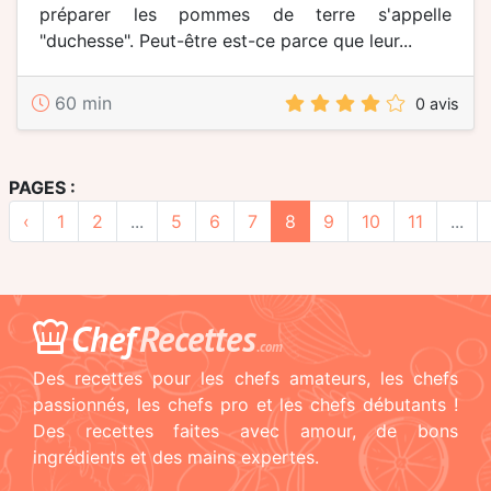
préparer les pommes de terre s'appelle
"duchesse". Peut-être est-ce parce que leur...
60 min
0 avis
PAGES :
‹
1
2
...
5
6
7
8
9
10
11
...
Chef
Recettes
.com
Des recettes pour les chefs amateurs, les chefs
passionnés, les chefs pro et les chefs débutants !
Des recettes faites avec amour, de bons
ingrédients et des mains expertes.