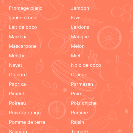
fromage blanc
jambon
jaune d'oeuf
kiwi
lait de coco
lardons
maïzena
mangue
mascarpone
melon
menthe
miel
navet
noix de coco
oignon
orange
paprika
parmesan
piment
poire
poireau
pois chiche
poivron rouge
pomme
pomme de terre
raisin
Saumon
tomate