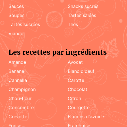
sauces
snacks sucrés
soupes
tartes salées
tartes sucrées
Thés
viande
Les recettes par ingrédients
amande
Avocat
Banane
blanc d'oeuf
cannelle
carotte
champignon
chocolat
chou-fleur
citron
concombre
courgette
crevette
flocons d'avoine
fraise
framboise