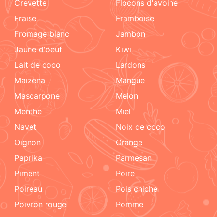
crevette
flocons d'avoine
fraise
framboise
fromage blanc
jambon
jaune d'oeuf
kiwi
lait de coco
lardons
maïzena
mangue
mascarpone
melon
menthe
miel
navet
noix de coco
oignon
orange
paprika
parmesan
piment
poire
poireau
pois chiche
poivron rouge
pomme