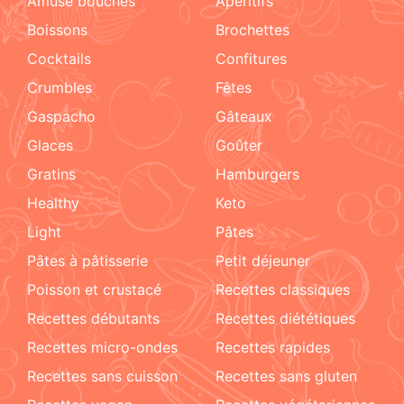
amuse bouches
apéritifs
boissons
brochettes
cocktails
confitures
crumbles
fêtes
Gaspacho
gâteaux
glaces
goûter
gratins
hamburgers
healthy
keto
light
pâtes
pâtes à pâtisserie
petit déjeuner
poisson et crustacé
recettes classiques
recettes débutants
recettes diététiques
recettes micro-ondes
recettes rapides
recettes sans cuisson
recettes sans gluten