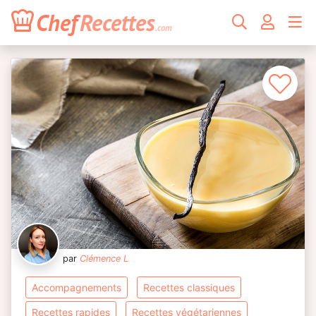
Chef
Recettes
.com
par
Clémence L
accompagnements
recettes classiques
recettes rapides
recettes végétariennes