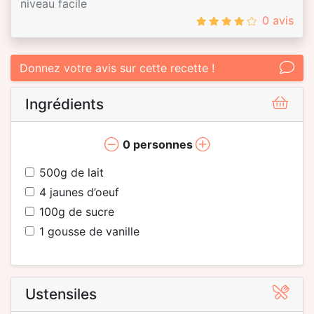
niveau facile
0 avis
Donnez votre avis sur cette recette !
Ingrédients
0
personnes
500
g de lait
4
jaunes d’oeuf
100
g de sucre
1
gousse de vanille
Ustensiles