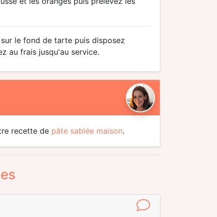
sse et les oranges puis prélevez les
 sur le fond de tarte puis disposez
z au frais jusqu'au service.
tre recette de
pâte sablée maison
.
mes