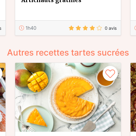
artichauts gratinés
1h40
s
0 avis
Autres recettes tartes sucrées