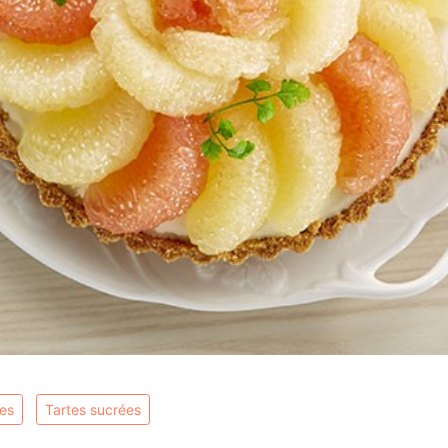
nes
tartes sucrées