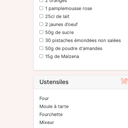
2
oranges
1
pamplemousse rose
25
cl de lait
2
jaunes d’oeuf
50
g de sucre
30
pistaches émondées non salées
50
g de poudre d'amandes
15
g de Maïzena
Ustensiles
four
moule à tarte
fourchette
mixeur