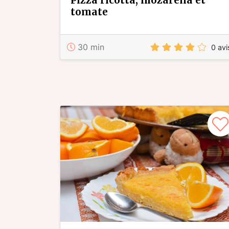
pizza ricotta, mozarella et
tomate
30 min
0 avi