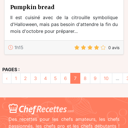
Pumpkin bread
Il est cuisiné avec de la citrouille symbolique
d'Halloween, mais pas besoin d'attendre la fin du
mois d'octobre pour préparer...
1h15
0 avis
PAGES :
‹
1
2
3
4
5
6
7
8
9
10
...
Chef
Recettes
.com
Des recettes pour les chefs amateurs, les chefs
passionnés, les chefs pro et les chefs débutants !