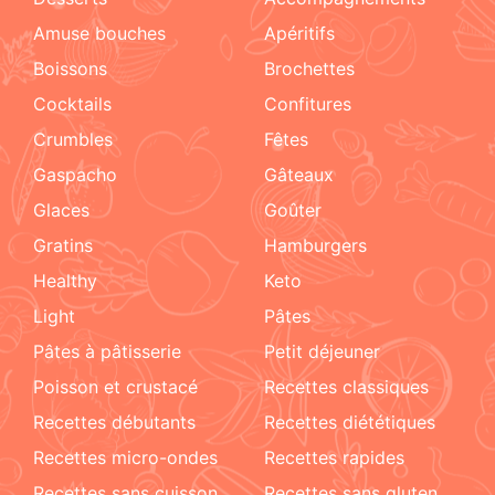
amuse bouches
apéritifs
boissons
brochettes
cocktails
confitures
crumbles
fêtes
Gaspacho
gâteaux
glaces
goûter
gratins
hamburgers
healthy
keto
light
pâtes
pâtes à pâtisserie
petit déjeuner
poisson et crustacé
recettes classiques
recettes débutants
recettes diététiques
recettes micro-ondes
recettes rapides
recettes sans cuisson
recettes sans gluten