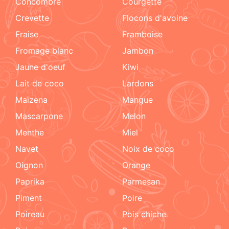
concombre
courgette
crevette
flocons d'avoine
fraise
framboise
fromage blanc
jambon
jaune d'oeuf
kiwi
lait de coco
lardons
maïzena
mangue
mascarpone
melon
menthe
miel
navet
noix de coco
oignon
orange
paprika
parmesan
piment
poire
poireau
pois chiche