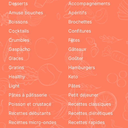
Desserts
accompagnements
amuse bouches
apéritifs
boissons
brochettes
cocktails
confitures
crumbles
fêtes
Gaspacho
gâteaux
glaces
goûter
gratins
hamburgers
healthy
keto
light
pâtes
pâtes à pâtisserie
petit déjeuner
poisson et crustacé
recettes classiques
recettes débutants
recettes diététiques
recettes micro-ondes
recettes rapides