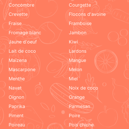
concombre
courgette
crevette
flocons d'avoine
fraise
framboise
fromage blanc
jambon
jaune d'oeuf
kiwi
lait de coco
lardons
maïzena
mangue
mascarpone
melon
menthe
miel
navet
noix de coco
oignon
orange
paprika
parmesan
piment
poire
poireau
pois chiche