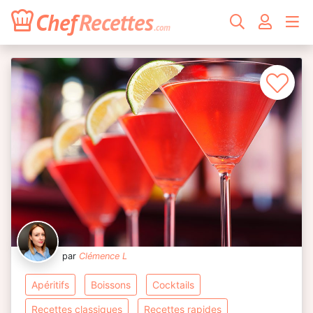
Chef
Recettes
.com
par
Clémence L
apéritifs
boissons
cocktails
recettes classiques
recettes rapides