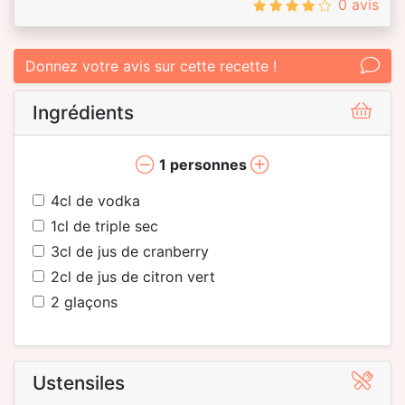
0 avis
Donnez votre avis sur cette recette !
Ingrédients
1
personnes
4
cl de vodka
1
cl de triple sec
3
cl de jus de cranberry
2
cl de jus de citron vert
2
glaçons
Ustensiles