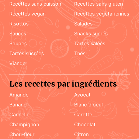
recettes sans cuisson
recettes sans gluten
recettes vegan
recettes végétariennes
risottos
salades
sauces
snacks sucrés
soupes
tartes salées
tartes sucrées
Thés
viande
Les recettes par ingrédients
amande
Avocat
Banane
blanc d'oeuf
cannelle
carotte
champignon
chocolat
chou-fleur
citron