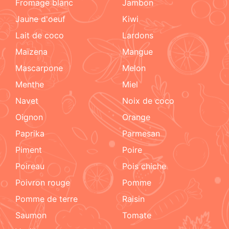
fromage blanc
jambon
jaune d'oeuf
kiwi
lait de coco
lardons
maïzena
mangue
mascarpone
melon
menthe
miel
navet
noix de coco
oignon
orange
paprika
parmesan
piment
poire
poireau
pois chiche
poivron rouge
pomme
pomme de terre
raisin
Saumon
tomate