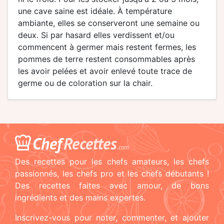
une cave saine est idéale. À température
ambiante, elles se conserveront une semaine ou
deux. Si par hasard elles verdissent et/ou
commencent à germer mais restent fermes, les
pommes de terre restent consommables après
les avoir pelées et avoir enlevé toute trace de
germe ou de coloration sur la chair.
Chef
Recettes
.com
Des recettes pour les chefs amateurs, les chefs
passionnés, les chefs pro et les chefs débutants !
Des recettes faites avec amour, de bons
ingrédients et des mains expertes.
Inscrivez-vous pour noter, commenter, et ajouter