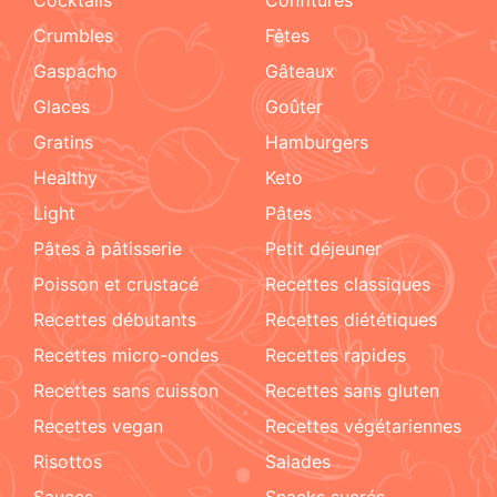
crumbles
fêtes
Gaspacho
gâteaux
glaces
goûter
gratins
hamburgers
healthy
keto
light
pâtes
pâtes à pâtisserie
petit déjeuner
poisson et crustacé
recettes classiques
recettes débutants
recettes diététiques
recettes micro-ondes
recettes rapides
recettes sans cuisson
recettes sans gluten
recettes vegan
recettes végétariennes
risottos
salades
sauces
snacks sucrés