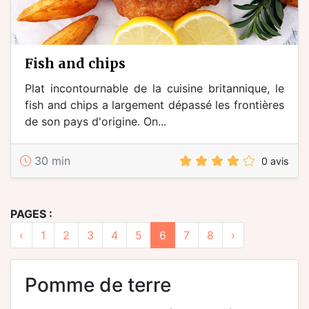
fish and chips
Plat incontournable de la cuisine britannique, le
fish and chips a largement dépassé les frontières
de son pays d'origine. On...
30 min
0 avis
PAGES :
‹
1
2
3
4
5
6
7
8
›
pomme de terre