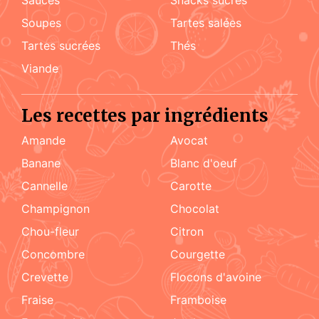
soupes
tartes salées
tartes sucrées
Thés
viande
Les recettes par ingrédients
amande
Avocat
Banane
blanc d'oeuf
cannelle
carotte
champignon
chocolat
chou-fleur
citron
concombre
courgette
crevette
flocons d'avoine
fraise
framboise