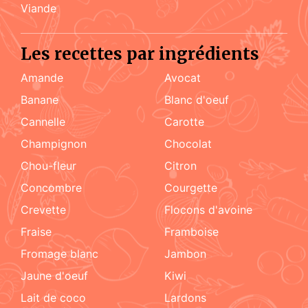
viande
Les recettes par ingrédients
amande
Avocat
Banane
blanc d'oeuf
cannelle
carotte
champignon
chocolat
chou-fleur
citron
concombre
courgette
crevette
flocons d'avoine
fraise
framboise
fromage blanc
jambon
jaune d'oeuf
kiwi
lait de coco
lardons