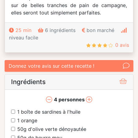
sur de belles tranches de pain de campagne,
elles seront tout simplement parfaites.
25 min
6 ingrédients
bon marché
niveau facile
0 avis
Donnez votre avis sur cette recette !
Ingrédients
4
personnes
1
boîte de sardines à l'huile
1
orange
50
g d'olive verte dénoyautée
50
g de beurre mou