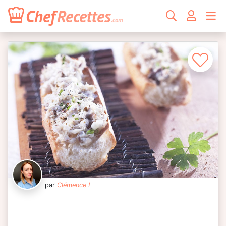
Chef
Recettes
.com
par
Clémence L