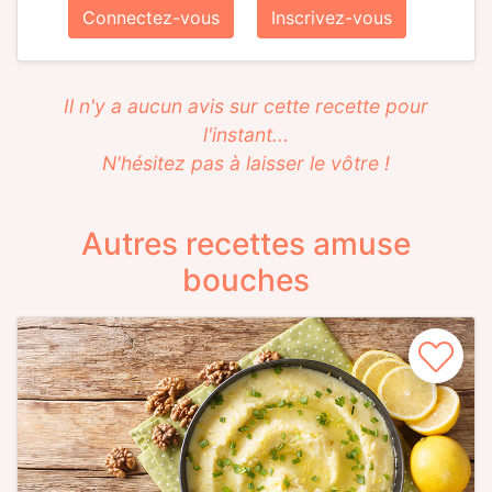
Connectez-vous
Inscrivez-vous
Il n'y a aucun avis sur cette recette pour
l'instant...
N'hésitez pas à laisser le vôtre !
Autres recettes amuse
bouches