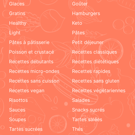
glaces
goûter
gratins
hamburgers
healthy
keto
light
pâtes
pâtes à pâtisserie
petit déjeuner
poisson et crustacé
recettes classiques
recettes débutants
recettes diététiques
recettes micro-ondes
recettes rapides
recettes sans cuisson
recettes sans gluten
recettes vegan
recettes végétariennes
risottos
salades
sauces
snacks sucrés
soupes
tartes salées
tartes sucrées
Thés