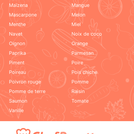
maïzena
mangue
mascarpone
melon
menthe
miel
navet
noix de coco
oignon
orange
paprika
parmesan
piment
poire
poireau
pois chiche
poivron rouge
pomme
pomme de terre
raisin
Saumon
tomate
vanille