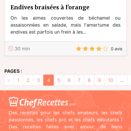
endives braisées à l'orange
On les aimes couvertes de béchamel ou
assaisonnées en salade, mais l'amertume des
endives est parfois un frein à les...
30 min
0 avis
PAGES :
‹
1
2
3
4
5
6
7
8
9
10
...
Chef
Recettes
.com
Des recettes pour les chefs amateurs, les chefs
passionnés, les chefs pro et les chefs débutants !
Des recettes faites avec amour, de bons