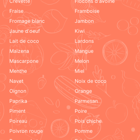
crevette
flocons d'avoine
fraise
framboise
fromage blanc
jambon
jaune d'oeuf
kiwi
lait de coco
lardons
maïzena
mangue
mascarpone
melon
menthe
miel
navet
noix de coco
oignon
orange
paprika
parmesan
piment
poire
poireau
pois chiche
poivron rouge
pomme