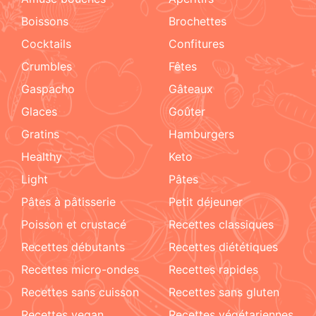
boissons
brochettes
cocktails
confitures
crumbles
fêtes
Gaspacho
gâteaux
glaces
goûter
gratins
hamburgers
healthy
keto
light
pâtes
pâtes à pâtisserie
petit déjeuner
poisson et crustacé
recettes classiques
recettes débutants
recettes diététiques
recettes micro-ondes
recettes rapides
recettes sans cuisson
recettes sans gluten
recettes vegan
recettes végétariennes